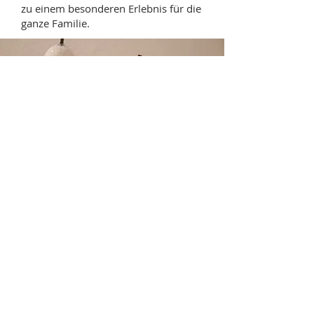
zu einem besonderen Erlebnis für die
ganze Familie.
Adresse:
Kreativ Kreis Gmünd
Oberkreuschlach 3
9853 Gmünd in Kärnten
Kontakt:
Markus Schiffer
Tel.
0664 496 926 56
E-Mail:
markus@hofladen-schiffer.at
Impressum